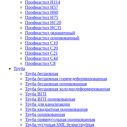
Профнастил Н114
Профнастил Н57
Профнастил Н60
Профнастил Н75
Профнастил НС20
Профнастил НС35
Профнастил окрашенный
Профнастил оцинкованный
Профнастил С10
Профнастил С20
Профнастил С21
Профнастил С44
Профнастил С8
Труба
Труба бесшовная
Труба бесшовная горячедеформированная
Труба бесшовная оцинкованная
Труба бесшовная холоднодеформированная
Труба ВГП
Труба ВГП оцинкованная
Труба для канализации
Труба квадратная оцинкованная
Труба оцинкованная
Труба прямоугольная оцинкованная
Труба чугунная SML безраструбная