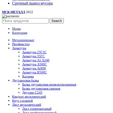
Срочный вывоз мусора
МСК-МЕТАЛЛ
2022
Search
Меню
Категории
Металлопрокат
Профнастил
Арматура
Арматура 25Г2С
Арматура 35ГС
Арматура А1 А240
Арматура А500С
Арматура Ат800
Арматура В500С
Катанка
Двутавровая балка
Балка двутавровая низколегированная
Балка двутавровая сварная
Двутавр С245
Квадрат металлический
Круг стальной
Лист металлический
Лист горячекатаный
Лист перфорированный