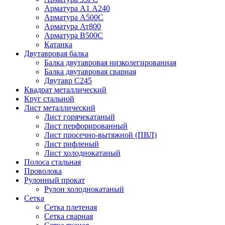
Арматура А1 А240
Арматура А500С
Арматура Ат800
Арматура В500С
Катанка
Двутавровая балка
Балка двутавровая низколегированная
Балка двутавровая сварная
Двутавр С245
Квадрат металлический
Круг стальной
Лист металлический
Лист горячекатаный
Лист перфорированный
Лист просечно-вытяжной (ПВЛ)
Лист рифленый
Лист холоднокатаный
Полоса стальная
Проволока
Рулонный прокат
Рулон холоднокатаный
Сетка
Сетка плетеная
Сетка сварная