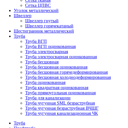
Сетка тканая
Сетка ЦПВС
Уголок металлический
Швеллер
Швеллер гнутый
Швеллер горячекатаный
Шестигранник металлический
Труба
Труба ВГП
Труба ВГП оцинкованная
Труба электросварная
Труба электросварная оцинкованная
Труба бесшовная
Труба бесшовная оцинкованная
Труба бесшовная горячедеформированная
Труба бесшовная холоднодеформированная
Труба оцинкованная
Труба квадратная оцинкованная
Труба прямоугольная оцинкованная
Труба для канализации
Труба чугунная SML безраструбная
Труба чугунная безраструбная ВЧШГ
Труба чугунная канализационная ЧК
Труба