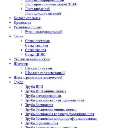
Лист просечно-вытяжной (ПВЛ)
Лист рифленый
Лист холоднокатаный
Полоса стальная
Проволока
Рулонный прокат
Рулон холоднокатаный
Сетка
Сетка плетеная
Сетка сварная
Сетка тканая
Сетка ЦПВС
Уголок металлический
Швеллер
Швеллер гнутый
Швеллер горячекатаный
Шестигранник металлический
Труба
Труба ВГП
Труба ВГП оцинкованная
Труба электросварная
Труба электросварная оцинкованная
Труба бесшовная
Труба бесшовная оцинкованная
Труба бесшовная горячедеформированная
Труба бесшовная холоднодеформированная
Труба оцинкованная
Труба квадратная оцинкованная