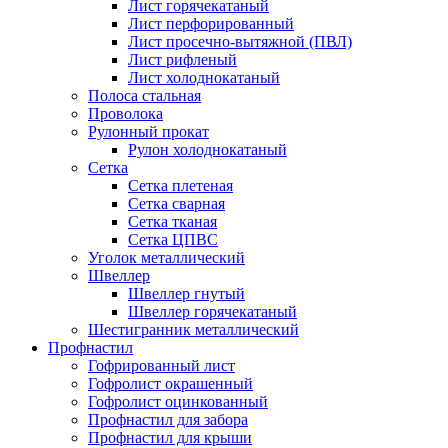
Лист горячекатаный
Лист перфорированный
Лист просечно-вытяжной (ПВЛ)
Лист рифленый
Лист холоднокатаный
Полоса стальная
Проволока
Рулонный прокат
Рулон холоднокатаный
Сетка
Сетка плетеная
Сетка сварная
Сетка тканая
Сетка ЦПВС
Уголок металлический
Швеллер
Швеллер гнутый
Швеллер горячекатаный
Шестигранник металлический
Профнастил
Гофрированный лист
Гофролист окрашенный
Гофролист оцинкованный
Профнастил для забора
Профнастил для крыши