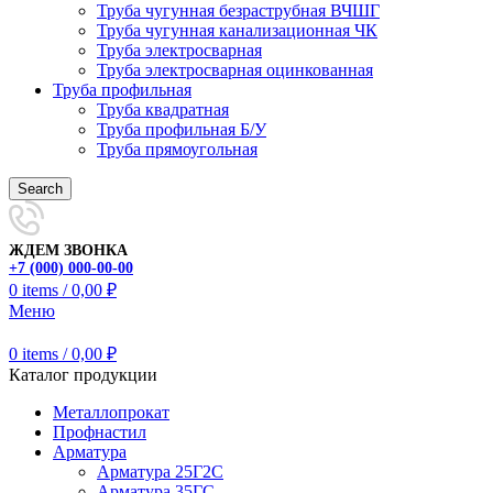
Труба чугунная безраструбная ВЧШГ
Труба чугунная канализационная ЧК
Труба электросварная
Труба электросварная оцинкованная
Труба профильная
Труба квадратная
Труба профильная Б/У
Труба прямоугольная
Search
ЖДЕМ ЗВОНКА
+7 (000) 000-00-00
0
items
/
0,00
₽
Меню
0
items
/
0,00
₽
Каталог продукции
Металлопрокат
Профнастил
Арматура
Арматура 25Г2С
Арматура 35ГС