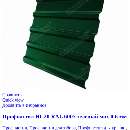
Сравнить
Quick view
Добавить в избранное
Профнастил НС20 RAL 6005 зеленый мох 0.6 мм
Профнастил
,
Профнастил для забора
,
Профнастил для крыши
,