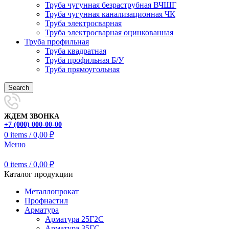
Труба чугунная безраструбная ВЧШГ
Труба чугунная канализационная ЧК
Труба электросварная
Труба электросварная оцинкованная
Труба профильная
Труба квадратная
Труба профильная Б/У
Труба прямоугольная
Search
ЖДЕМ ЗВОНКА
+7 (000) 000-00-00
0
items
/
0,00
₽
Меню
0
items
/
0,00
₽
Каталог продукции
Металлопрокат
Профнастил
Арматура
Арматура 25Г2С
Арматура 35ГС