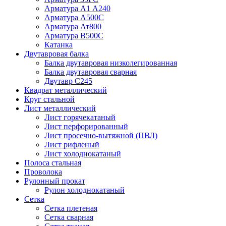
Арматура А1 А240
Арматура А500С
Арматура Ат800
Арматура В500С
Катанка
Двутавровая балка
Балка двутавровая низколегированная
Балка двутавровая сварная
Двутавр С245
Квадрат металлический
Круг стальной
Лист металлический
Лист горячекатаный
Лист перфорированный
Лист просечно-вытяжной (ПВЛ)
Лист рифленый
Лист холоднокатаный
Полоса стальная
Проволока
Рулонный прокат
Рулон холоднокатаный
Сетка
Сетка плетеная
Сетка сварная