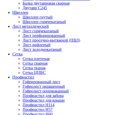
Балка двутавровая сварная
Двутавр С245
Швеллер
Швеллер гнутый
Швеллер горячекатаный
Лист металлический
Лист горячекатаный
Лист перфорированный
Лист просечно-вытяжной (ПВЛ)
Лист рифленый
Лист холоднокатаный
Сетка
Сетка плетеная
Сетка сварная
Сетка тканая
Сетка ЦПВС
Профнастил
Гофрированный лист
Гофролист окрашенный
Гофролист оцинкованный
Профнастил для забора
Профнастил для крыши
Профнастил Н114
Профнастил Н57
Профнастил Н60