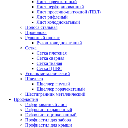
Лист горячекатаный
Лист перфорированный
Лист просечно-вытяжной (ПВЛ)
Лист рифленый
Лист холоднокатаный
Полоса стальная
Проволока
Рулонный прокат
Рулон холоднокатаный
Сетка
Сетка плетеная
Сетка сварная
Сетка тканая
Сетка ЦПВС
Уголок металлический
Швеллер
Швеллер гнутый
Швеллер горячекатаный
Шестигранник металлический
Профнастил
Гофрированный лист
Гофролист окрашенный
Гофролист оцинкованный
Профнастил для забора
Профнастил для крыши