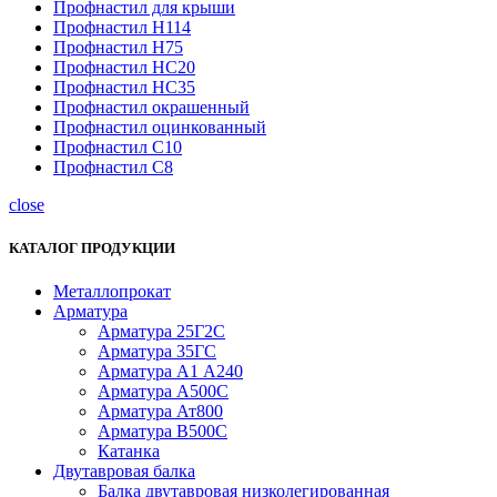
Профнастил для крыши
Профнастил Н114
Профнастил Н75
Профнастил НС20
Профнастил НС35
Профнастил окрашенный
Профнастил оцинкованный
Профнастил С10
Профнастил С8
close
КАТАЛОГ ПРОДУКЦИИ
Металлопрокат
Арматура
Арматура 25Г2С
Арматура 35ГС
Арматура А1 А240
Арматура А500С
Арматура Ат800
Арматура В500С
Катанка
Двутавровая балка
Балка двутавровая низколегированная