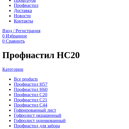
Профтруба
Профнастил
Доставка
Новости
Контакты
Вход / Регистрация
0
Избранное
0
Сравнить
Профнастил НС20
Категории
Все
products
Профнастил Н57
Профнастил Н60
Профнастил С20
Профнастил С21
Профнастил С44
Гофрированный лист
Гофролист окрашенный
Гофролист оцинкованный
Профнастил для забора