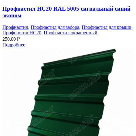
Профнастил НС20 RAL 5005 сигнальный синий
эконом
Профнастил
,
Профнастил для забора
,
Профнастил для крыши
,
Профнастил НС20
,
Профнастил окрашенный
250,00
₽
Подробнее