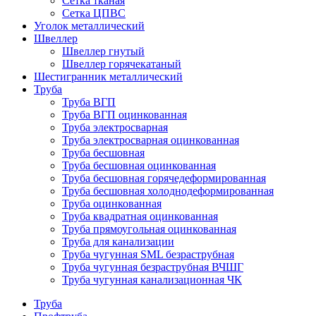
Сетка тканая
Сетка ЦПВС
Уголок металлический
Швеллер
Швеллер гнутый
Швеллер горячекатаный
Шестигранник металлический
Труба
Труба ВГП
Труба ВГП оцинкованная
Труба электросварная
Труба электросварная оцинкованная
Труба бесшовная
Труба бесшовная оцинкованная
Труба бесшовная горячедеформированная
Труба бесшовная холоднодеформированная
Труба оцинкованная
Труба квадратная оцинкованная
Труба прямоугольная оцинкованная
Труба для канализации
Труба чугунная SML безраструбная
Труба чугунная безраструбная ВЧШГ
Труба чугунная канализационная ЧК
Труба