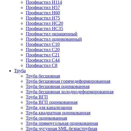
Профнастил Н114
Профнастил Н57
Профнастил Н60
Профнастил Н75
Профнастил НС20
Профнастил НС35
Профнастил окрашенный
Профнастил оцинкованный
Профнастил С10
Профнастил С20
Профнастил С21
Профнастил С44
Профнастил С8
Труба
Труба бесшовная
Труба бесшовная горячедеформированная
Труба бесшовная оцинкованная
Труба бесшовная холоднодеформированная
Труба ВГП
Труба ВГП оцинкованная
Труба для канализации
Труба квадратная оцинкованная
Труба оцинкованная
Труба прямоугольная оцинкованная
Труба чугунная SML безраструбная