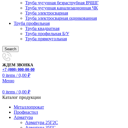
Труба чугунная безраструбная ВЧШГ
Труба чугунная канализационная ЧК
Труба электросварная
Труба электросварная оцинкованная
Труба профильная
Труба квадратная
Труба профильная Б/У
Труба прямоугольная
Search
ЖДЕМ ЗВОНКА
+7 (000) 000-00-00
0
items
/
0,00
₽
Меню
0
items
/
0,00
₽
Каталог продукции
Металлопрокат
Профнастил
Арматура
Арматура 25Г2С
Арматура 35ГС