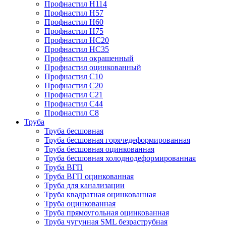
Профнастил Н114
Профнастил Н57
Профнастил Н60
Профнастил Н75
Профнастил НС20
Профнастил НС35
Профнастил окрашенный
Профнастил оцинкованный
Профнастил С10
Профнастил С20
Профнастил С21
Профнастил С44
Профнастил С8
Труба
Труба бесшовная
Труба бесшовная горячедеформированная
Труба бесшовная оцинкованная
Труба бесшовная холоднодеформированная
Труба ВГП
Труба ВГП оцинкованная
Труба для канализации
Труба квадратная оцинкованная
Труба оцинкованная
Труба прямоугольная оцинкованная
Труба чугунная SML безраструбная