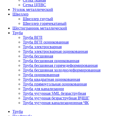
Сетка тканая
Сетка ЦПВС
Уголок металлический
Швеллер
Швеллер гнутый
Швеллер горячекатаный
Шестигранник металлический
Труба
Труба ВГП
Труба ВГП оцинкованная
Труба электросварная
Труба электросварная оцинкованная
Труба бесшовная
Труба бесшовная оцинкованная
Труба бесшовная горячедеформированная
Труба бесшовная холоднодеформированная
Труба оцинкованная
Труба квадратная оцинкованная
Труба прямоугольная оцинкованная
Труба для канализации
Труба чугунная SML безраструбная
Труба чугунная безраструбная ВЧШГ
Труба чугунная канализационная ЧК
Труба