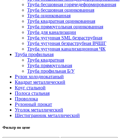
Труба бесшовная горячедеформированная
Труба бесшовная оцинкованная
Труба оцинкованная
Труба квадратная оцинкованная
Труба прямоугольная оцинкованная
Труба для канализации
Труба чугунная SML безраструбная
Труба чугунная безраструбная ВЧШГ
Труба чугунная канализационная ЧК
Труба профильная
Труба квадратная
Труба прямоугольная
Труба профильная Б/У
Рулон холоднокатаный
Квадрат металлический
Круг стальной
Полоса стальная
Проволока
Рулонный прокат
Уголок металлический
Шестигранник металлический
Фильтр по цене