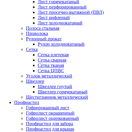
Лист горячекатаный
Лист перфорированный
Лист просечно-вытяжной (ПВЛ)
Лист рифленый
Лист холоднокатаный
Полоса стальная
Проволока
Рулонный прокат
Рулон холоднокатаный
Сетка
Сетка плетеная
Сетка сварная
Сетка тканая
Сетка ЦПВС
Уголок металлический
Швеллер
Швеллер гнутый
Швеллер горячекатаный
Шестигранник металлический
Профнастил
Гофрированный лист
Гофролист окрашенный
Гофролист оцинкованный
Профнастил для забора
Профнастил для крыши