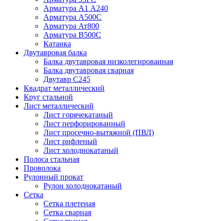
Арматура А1 А240
Арматура А500С
Арматура Ат800
Арматура В500С
Катанка
Двутавровая балка
Балка двутавровая низколегированная
Балка двутавровая сварная
Двутавр С245
Квадрат металлический
Круг стальной
Лист металлический
Лист горячекатаный
Лист перфорированный
Лист просечно-вытяжной (ПВЛ)
Лист рифленый
Лист холоднокатаный
Полоса стальная
Проволока
Рулонный прокат
Рулон холоднокатаный
Сетка
Сетка плетеная
Сетка сварная