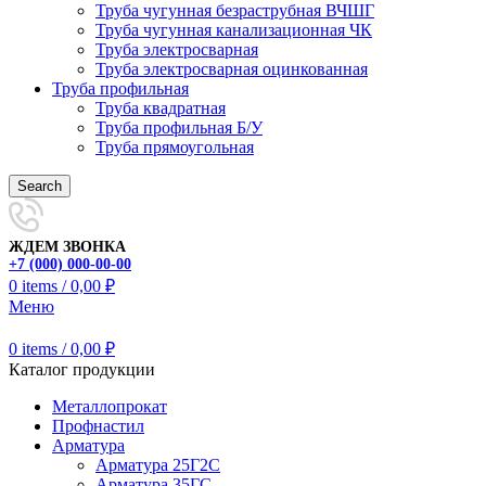
Труба чугунная безраструбная ВЧШГ
Труба чугунная канализационная ЧК
Труба электросварная
Труба электросварная оцинкованная
Труба профильная
Труба квадратная
Труба профильная Б/У
Труба прямоугольная
Search
ЖДЕМ ЗВОНКА
+7 (000) 000-00-00
0
items
/
0,00
₽
Меню
0
items
/
0,00
₽
Каталог продукции
Металлопрокат
Профнастил
Арматура
Арматура 25Г2С
Арматура 35ГС