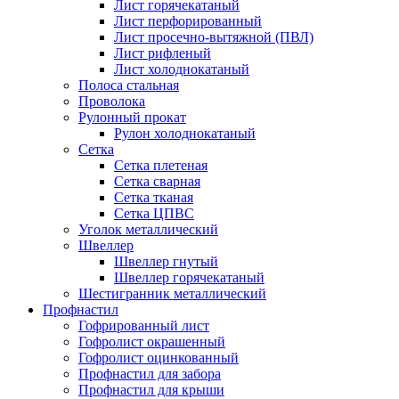
Лист горячекатаный
Лист перфорированный
Лист просечно-вытяжной (ПВЛ)
Лист рифленый
Лист холоднокатаный
Полоса стальная
Проволока
Рулонный прокат
Рулон холоднокатаный
Сетка
Сетка плетеная
Сетка сварная
Сетка тканая
Сетка ЦПВС
Уголок металлический
Швеллер
Швеллер гнутый
Швеллер горячекатаный
Шестигранник металлический
Профнастил
Гофрированный лист
Гофролист окрашенный
Гофролист оцинкованный
Профнастил для забора
Профнастил для крыши