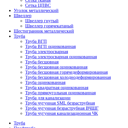
Сетка тканая
Сетка ЦПВС
Уголок металлический
Швеллер
Швеллер гнутый
Швеллер горячекатаный
Шестигранник металлический
Труба
Труба ВГП
Труба ВГП оцинкованная
Труба электросварная
Труба электросварная оцинкованная
Труба бесшовная
Труба бесшовная оцинкованная
Труба бесшовная горячедеформированная
Труба бесшовная холоднодеформированная
Труба оцинкованная
Труба квадратная оцинкованная
Труба прямоугольная оцинкованная
Труба для канализации
Труба чугунная SML безраструбная
Труба чугунная безраструбная ВЧШГ
Труба чугунная канализационная ЧК
Труба