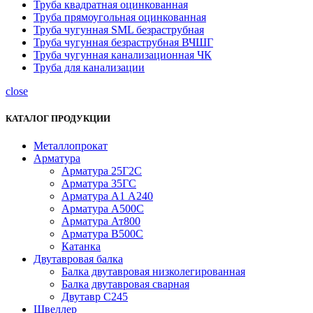
Труба квадратная оцинкованная
Труба прямоугольная оцинкованная
Труба чугунная SML безраструбная
Труба чугунная безраструбная ВЧШГ
Труба чугунная канализационная ЧК
Труба для канализации
close
КАТАЛОГ ПРОДУКЦИИ
Металлопрокат
Арматура
Арматура 25Г2С
Арматура 35ГС
Арматура А1 А240
Арматура А500С
Арматура Ат800
Арматура В500С
Катанка
Двутавровая балка
Балка двутавровая низколегированная
Балка двутавровая сварная
Двутавр С245
Швеллер