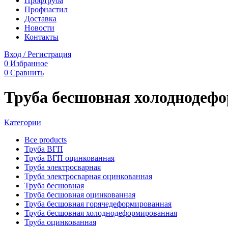
Профтруба
Профнастил
Доставка
Новости
Контакты
Вход / Регистрация
0
Избранное
0
Сравнить
Труба бесшовная холоднодеф
Категории
Все
products
Труба ВГП
Труба ВГП оцинкованная
Труба электросварная
Труба электросварная оцинкованная
Труба бесшовная
Труба бесшовная оцинкованная
Труба бесшовная горячедеформированная
Труба бесшовная холоднодеформированная
Труба оцинкованная