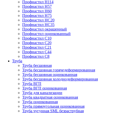
Профнастил Н114
Профнастил Н57
Профнастил Н60
Профнастил Н75
Профнастил НС20
Профнастил НС35
Профнастил окрашенный
Профнастил оцинкованный
Профнастил С10
Профнастил С20
Профнастил С21
Профнастил С44
Профнастил С8
Труба
Труба бесшовная
Труба бесшовная горячедеформированная
Труба бесшовная оцинкованная
Труба бесшовная холоднодеформированная
Труба ВГП
Труба ВГП оцинкованная
Труба для канализации
Труба квадратная оцинкованная
Труба оцинкованная
Труба прямоугольная оцинкованная
Труба чугунная SML безраструбная