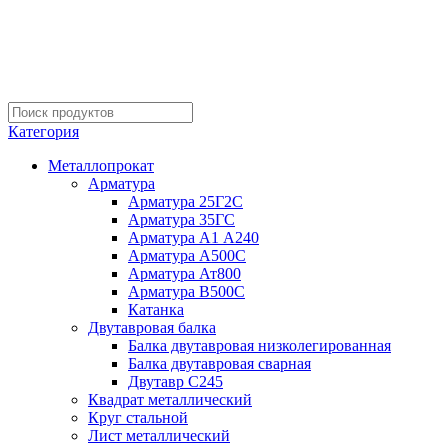
Категория
Металлопрокат
Арматура
Арматура 25Г2С
Арматура 35ГС
Арматура А1 А240
Арматура А500С
Арматура Ат800
Арматура В500С
Катанка
Двутавровая балка
Балка двутавровая низколегированная
Балка двутавровая сварная
Двутавр С245
Квадрат металлический
Круг стальной
Лист металлический