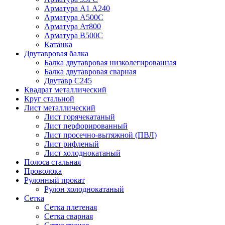
Арматура А1 А240
Арматура А500С
Арматура Ат800
Арматура В500С
Катанка
Двутавровая балка
Балка двутавровая низколегированная
Балка двутавровая сварная
Двутавр С245
Квадрат металлический
Круг стальной
Лист металлический
Лист горячекатаный
Лист перфорированный
Лист просечно-вытяжной (ПВЛ)
Лист рифленый
Лист холоднокатаный
Полоса стальная
Проволока
Рулонный прокат
Рулон холоднокатаный
Сетка
Сетка плетеная
Сетка сварная