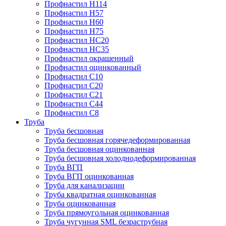
Профнастил Н114
Профнастил Н57
Профнастил Н60
Профнастил Н75
Профнастил НС20
Профнастил НС35
Профнастил окрашенный
Профнастил оцинкованный
Профнастил С10
Профнастил С20
Профнастил С21
Профнастил С44
Профнастил С8
Труба
Труба бесшовная
Труба бесшовная горячедеформированная
Труба бесшовная оцинкованная
Труба бесшовная холоднодеформированная
Труба ВГП
Труба ВГП оцинкованная
Труба для канализации
Труба квадратная оцинкованная
Труба оцинкованная
Труба прямоугольная оцинкованная
Труба чугунная SML безраструбная