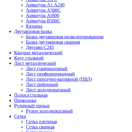
Арматура А1 А240
Арматура А500С
Арматура Ат800
Арматура В500С
Катанка
Двутавровая балка
Балка двутавровая низколегированная
Балка двутавровая сварная
Двутавр С245
Квадрат металлический
Круг стальной
Лист металлический
Лист горячекатаный
Лист перфорированный
Лист просечно-вытяжной (ПВЛ)
Лист рифленый
Лист холоднокатаный
Полоса стальная
Проволока
Рулонный прокат
Рулон холоднокатаный
Сетка
Сетка плетеная
Сетка сварная