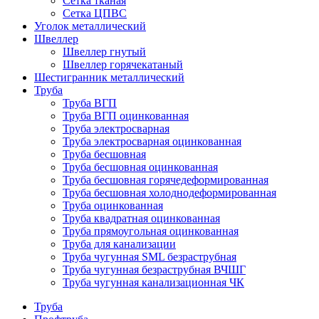
Сетка тканая
Сетка ЦПВС
Уголок металлический
Швеллер
Швеллер гнутый
Швеллер горячекатаный
Шестигранник металлический
Труба
Труба ВГП
Труба ВГП оцинкованная
Труба электросварная
Труба электросварная оцинкованная
Труба бесшовная
Труба бесшовная оцинкованная
Труба бесшовная горячедеформированная
Труба бесшовная холоднодеформированная
Труба оцинкованная
Труба квадратная оцинкованная
Труба прямоугольная оцинкованная
Труба для канализации
Труба чугунная SML безраструбная
Труба чугунная безраструбная ВЧШГ
Труба чугунная канализационная ЧК
Труба