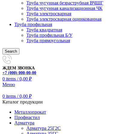
Труба чугунная безраструбная ВЧШГ
Труба чугунная канализационная ЧК
Труба электросварная
Труба электросварная оцинкованная
Труба профильная
Труба квадратная
Труба профильная Б/У
Труба прямоугольная
Search
ЖДЕМ ЗВОНКА
+7 (000) 000-00-00
0
items
/
0,00
₽
Меню
0
items
/
0,00
₽
Каталог продукции
Металлопрокат
Профнастил
Арматура
Арматура 25Г2С
Арматура 35ГС