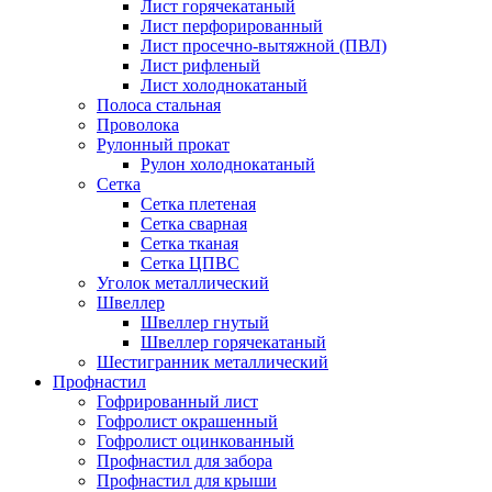
Лист горячекатаный
Лист перфорированный
Лист просечно-вытяжной (ПВЛ)
Лист рифленый
Лист холоднокатаный
Полоса стальная
Проволока
Рулонный прокат
Рулон холоднокатаный
Сетка
Сетка плетеная
Сетка сварная
Сетка тканая
Сетка ЦПВС
Уголок металлический
Швеллер
Швеллер гнутый
Швеллер горячекатаный
Шестигранник металлический
Профнастил
Гофрированный лист
Гофролист окрашенный
Гофролист оцинкованный
Профнастил для забора
Профнастил для крыши