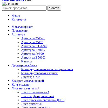
Search
Меню
Категории
Металлопрокат
Профнастил
Арматура
Арматура 25Г2С
Арматура 35ГС
Арматура А1 А240
Арматура А500С
Арматура Ат800
Арматура В500С
Катанка
Двутавровая балка
Балка двутавровая низколегированная
Балка двутавровая сварная
Двутавр С245
Квадрат металлический
Круг стальной
Лист металлический
Лист горячекатаный
Лист перфорированный
Лист просечно-вытяжной (ПВЛ)
Лист рифленый
Лист холоднокатаный