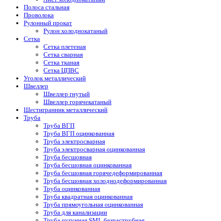
Полоса стальная
Проволока
Рулонный прокат
Рулон холоднокатаный
Сетка
Сетка плетеная
Сетка сварная
Сетка тканая
Сетка ЦПВС
Уголок металлический
Швеллер
Швеллер гнутый
Швеллер горячекатаный
Шестигранник металлический
Труба
Труба ВГП
Труба ВГП оцинкованная
Труба электросварная
Труба электросварная оцинкованная
Труба бесшовная
Труба бесшовная оцинкованная
Труба бесшовная горячедеформированная
Труба бесшовная холоднодеформированная
Труба оцинкованная
Труба квадратная оцинкованная
Труба прямоугольная оцинкованная
Труба для канализации
Труба чугунная SML безраструбная